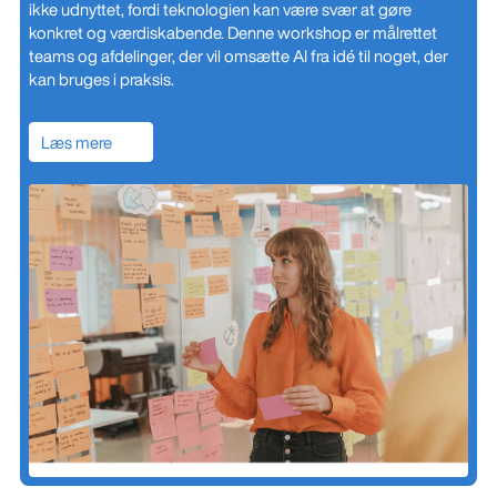
ikke udnyttet, fordi teknologien kan være svær at gøre
konkret og værdiskabende. Denne workshop er målrettet
teams og afdelinger, der vil omsætte AI fra idé til noget, der
kan bruges i praksis.
Læs mere