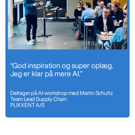
“God inspiration og super oplæg.
Jeg er klar på mere AI.”
Deltager på AI-workshop med Martin Schultz
Team Lead Supply Chain
PLIXXENT A/S