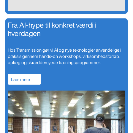
Fra AI-hype til konkret værdi i
hverdagen
Hos Transmission gør vi AI og nye teknologier anvendelige i
praksis gennem hands-on workshops, virksomhedsforløb,
oplæg og skræddersyede træningsprogrammer.
Læs mere