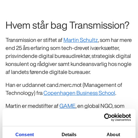
Hvem står bag Transmission?
Transmission er stiftet af
Martin Schultz
, som har mere
end 25 års erfaring som tech-drevet iværksætter,
prisvindende digital bureaudirektør, strategisk digital
konsulent og rådgiver samt kundeansvarlig hos nogle
af landets førende digitale bureauer.
Han er uddannet cand.merc.mot (Management of
Technology) fra
Copenhagen Business School
.
Martin er medstifter af
GAME
, en global NGO, som
blandt andet har modtaget Kronprinsparrets Sociale
Pris i 2022.
Han har i april 2024 grundlagt “
AI Meetup
Consent
Details
About