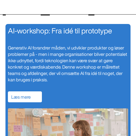
AI-workshop: Fra idé til prototype
Generativ AI forandrer måden, vi udvikler produkter og løser
problemer på - men i mange organisationer bliver potentialet
ikke udnyttet, fordi teknologien kan være svær at gøre
konkret og værdiskabende. Denne workshop er målrettet
teams og afdelinger, der vil omsætte AI fra idé til noget, der
kan bruges i praksis.
Læs mere